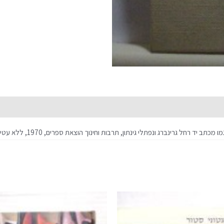
גרינברג ונפתלי גינתון, תרבות וחינוך הוצאת ספרים, 1970, ללא עטיפת נייר, מצב טוב