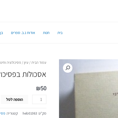
בית
חנות
אודות נ.ב. ספרים
בן 
עמוד הבית
/
עיון
/
פסיכולוגיה וחינו
אסכולות בפסיכול
₪
50
הוספה לסל
מק"ט:
heb01063
קטגוריה:
פסיכ