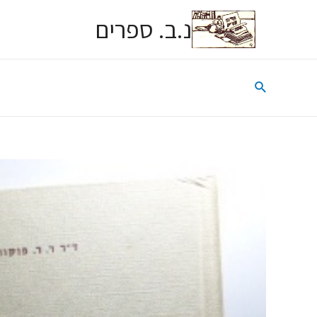
נ.ב. ספרים