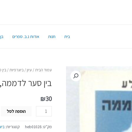
בית
חנות
אודות נ.ב. ספרים
בן 
עמוד הבית
/
עיון
/
ביוגרפיות
/ בין 
בין סער לדממה, ח
₪
30
הוספה לסל
מק"ט:
heb01028
קטגוריות:
ביו