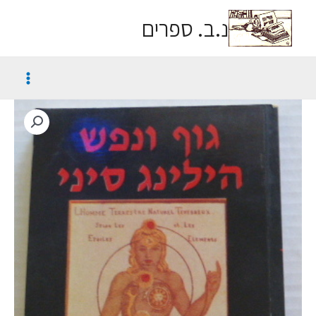
נ.ב. ספרים