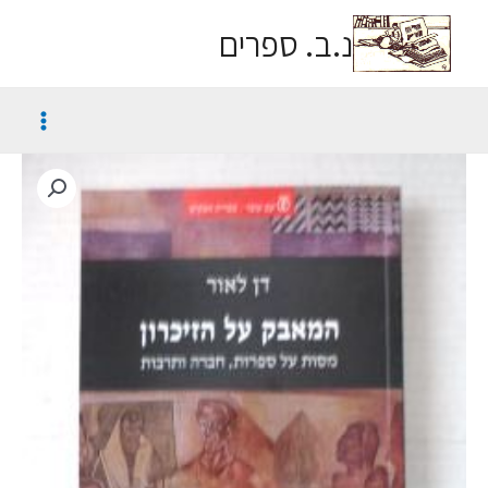
נ.ב. ספרים