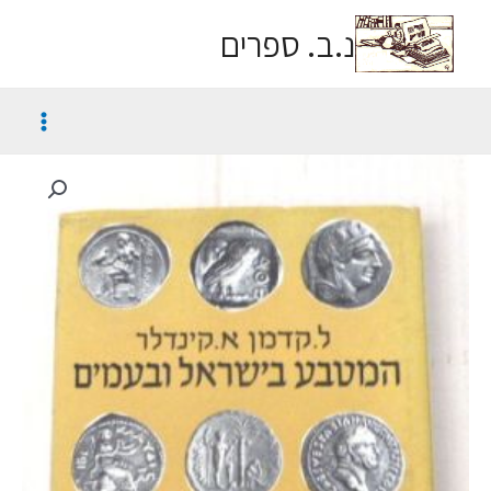
נ.ב. ספרים