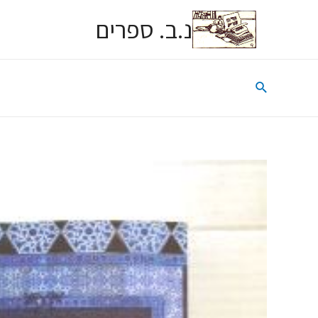
נ.ב. ספרים