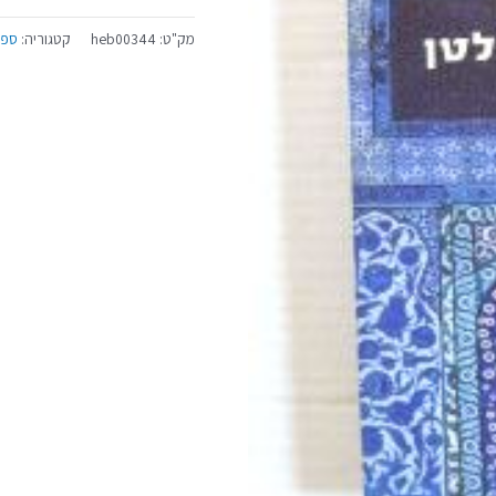
מק"ט:
heb00344
קטגוריה:
ספר