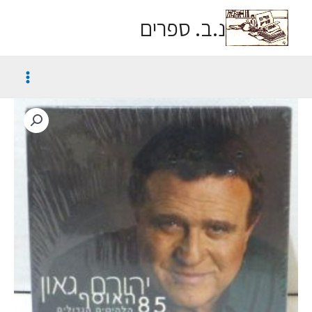
נ.ב. ספרים