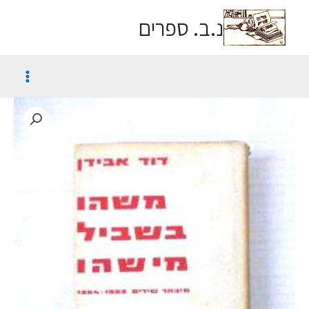
נ.ב. ספרים