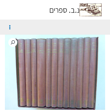
נ.ב. ספרים