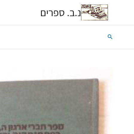
נ.ב. ספרים