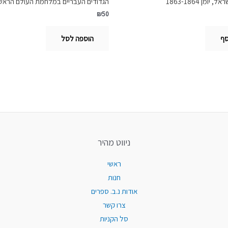
ומן 1863-1864
הגדודים העבריים במלחמת העולם הראש
₪
50
סף
הוספה לסל
ניווט מהיר
ראשי
חנות
אודות נ.ב. ספרים
צרו קשר
סל הקניות