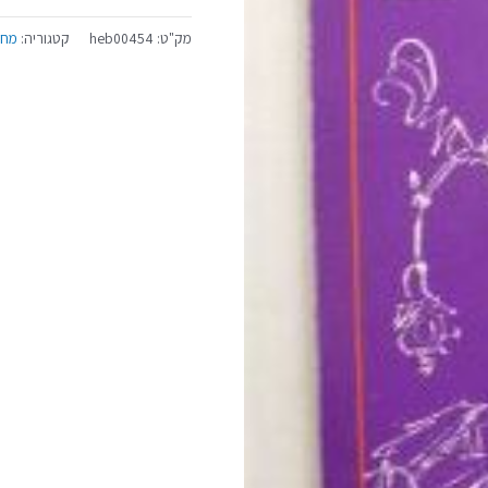
מק"ט:
heb00454
קטגוריה:
מחז