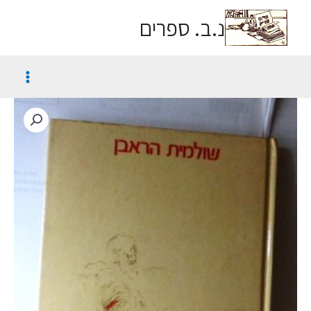
נ.ב. ספרים