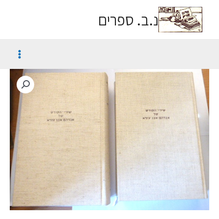
נ.ב. ספרים