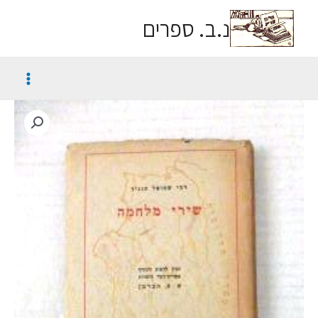
נ.ב. ספרים