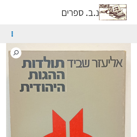
נ.ב. ספרים