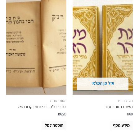
אזל מן המלאי
הגות יהודית
הגות יהודית
משנת הזוהר א+ב
כתבי רנ"ק- רבי נחמן קרוכמאל
₪
220
₪
80
מידע נוסף
הוספה לסל