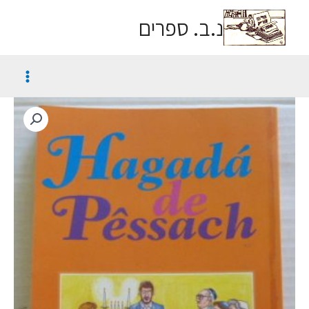
נ.ב. ספרים