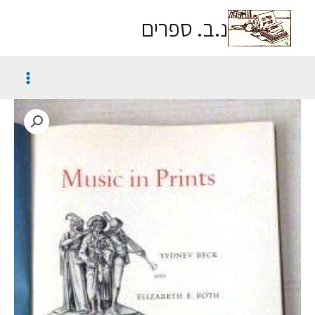
נ.ב. ספרים