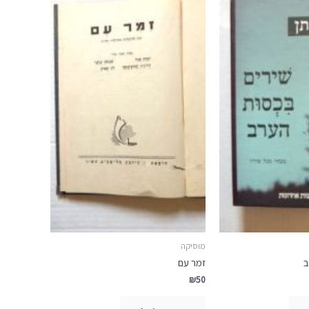
מוסיקה
ב
זמר עם
₪
50