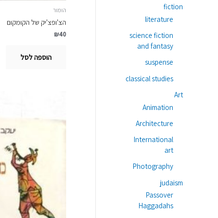
fiction
הומור
literature
הצ'ופצ'יק של הקומקום
₪
40
science fiction
and fantasy
הוספה לסל
suspense
classical studies
Art
Animation
Architecture
International
art
Photography
judaism
Passover
Haggadahs