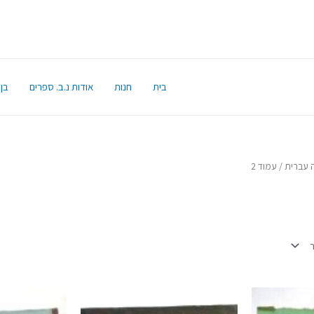
בית
חנות
אודות נ.ב. ספרים
בן 
 עברית
/ עמוד 2