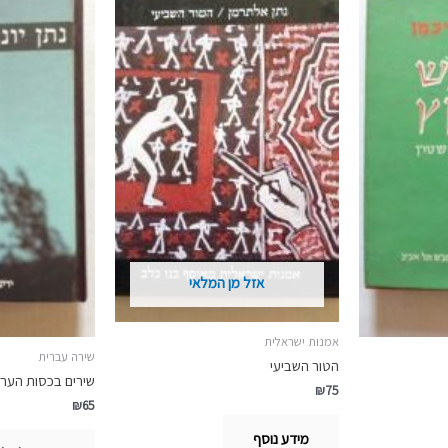
אזל מן המלאי
אמנות ישראלית
שירה עברית
הטור השביעי
שירים בכסות הער
₪
75
₪
65
מידע נוסף