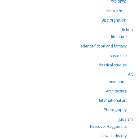
פילוסופיה
ריפוי ורוחניות
תיאטרון וקולנוע
fiction
literature
science fiction and fantasy
suspense
classical studies
Art
Animation
Architecture
International art
Photography
judaism
Passover Haggadahs
Jewish History