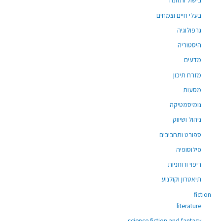
בישול ותזונה
בעלי חיים וצמחים
גרפולוגיה
היסטוריה
מדעים
מזרח תיכון
מסעות
נומיסמטיקה
ניהול ושיווק
ספורט ותחביבים
פילוסופיה
ריפוי ורוחניות
תיאטרון וקולנוע
fiction
literature
science fiction and fantasy